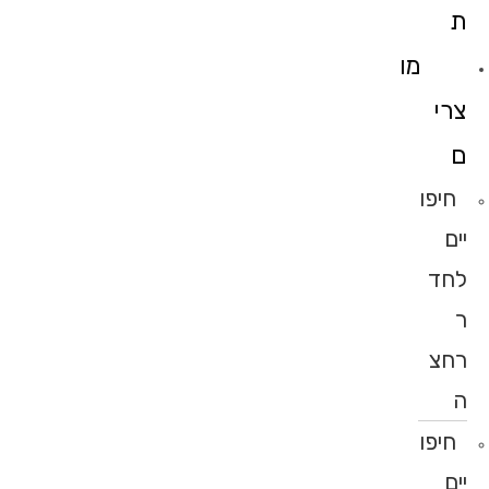
ת
מו
צרי
ם
חיפו
יים
לחד
ר
רחצ
ה
חיפו
יים