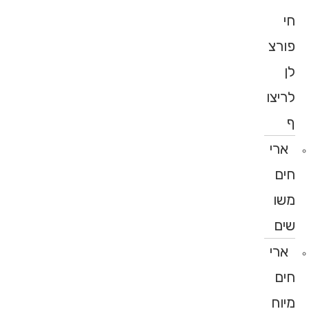
חי
פורצ
לן
לריצו
ף
ארי
חים
משו
שים
ארי
חים
מיוח