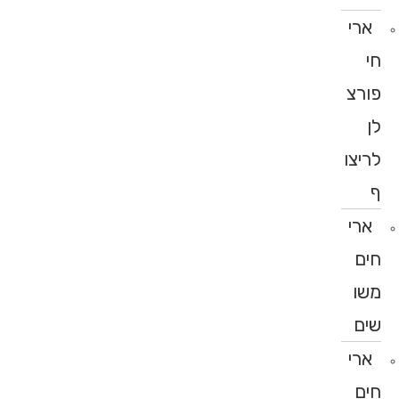
ארי
חי
פורצ
לן
לריצו
ף
ארי
חים
משו
שים
ארי
חים