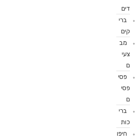
דים
ברי
קים
מב
צעי
ם
פסי
פסי
ם
ברי
כות
חיפו