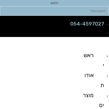
חיפוש
054-4597027
ראש
י
אודו
ת
מוצר
ים