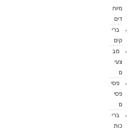
מיוח
דים
ברי
קים
מב
צעי
ם
פסי
פסי
ם
ברי
כות