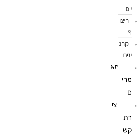
יים
ריצו
ף
קרנ
יזים
מא
מרי
ם
יצי
רת
קש