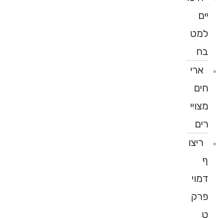
יים
למט
בח
ארי
חים
מצויי
רים
ריצו
ף
דמוי
פרק
ט