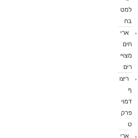
למט
בח
ארי
חים
מצויי
רים
ריצו
ף
דמוי
פרק
ט
ארי