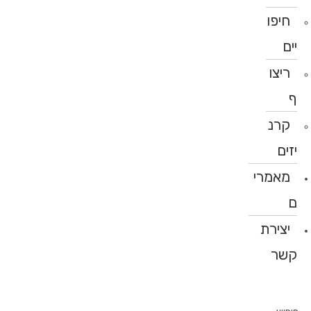
חיפו
יים
ריצו
ף
קרנ
יזים
מאמרי
ם
יצירת
קשר