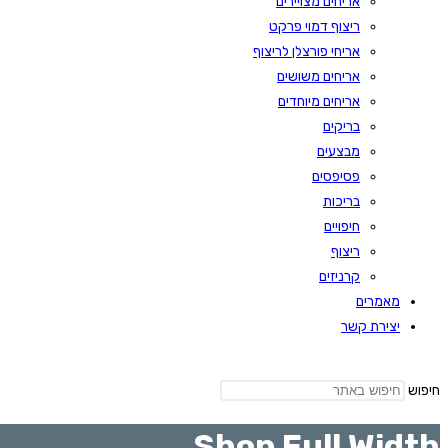
אריחים מצויירים
ריצוף דמוי פרקט
אריחי פורצלן לריצוף
אריחים משושים
אריחים מיוחדים
בריקים
מבצעים
פסיפסים
בריכות
חיפויים
ריצוף
קרניזים
מאמרים
יצירת קשר
חיפוש
Shop Full Width