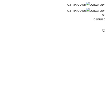
ים
 אמזונס
3