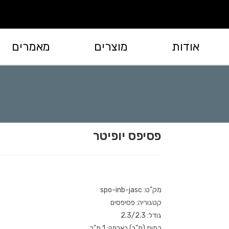
אודות
מוצרים
מאמרים
פסיפס יופיטר
מק"ט: spo-inb-jasc
קטגוריה: פסיפסים
גודל: 2.3/2.3
כמות (מ"ר) באריזה: 1 מ"ר