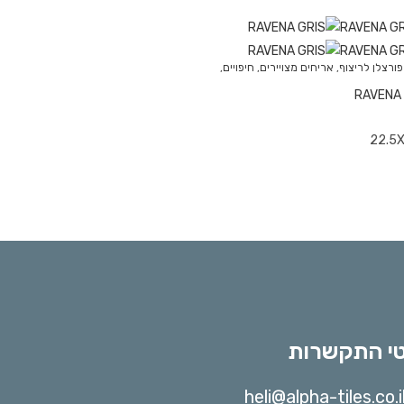
פורצלן לריצוף
,
אריחים מצויירים
,
חיפויים
,
RAVENA 
22.5
י התקשרות
heli@alpha-tiles.co.i