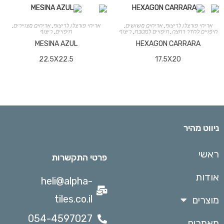
אריחי פורצלן לריצוף
,
אריחים משושים
,
אריחי פורצלן לריצוף
,
אריחים מצויירים
,
חיפויים לחדר רחצה
,
חיפויים למטבח
,
ריצוף
חיפויים
,
ריצוף
MESINA AZUL
HEXAGON CARRARA
22.5X22.5
17.5X20
ניווט מהיר
ראשי
פרטי התקשרות
אודות
heli@alpha-
tiles.co.il
מוצרים
054-4597027
מאמרים